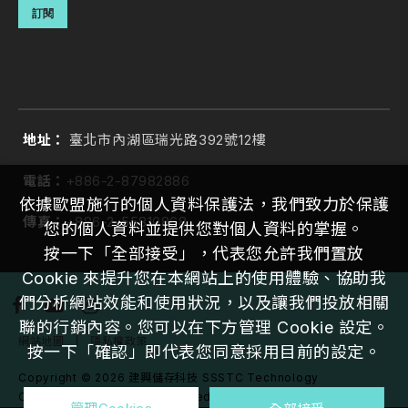
訂閱
地址：
臺北市內湖區瑞光路392號12樓
電話：
+886-2-87982886
依據歐盟施行的個人資料保護法，我們致力於保護
傳真：
+886-2-55810868
您的個人資料並提供您對個人資料的掌握。
按一下「全部接受」，代表您允許我們置放
Cookie 來提升您在本網站上的使用體驗、協助我
們分析網站效能和使用狀況，以及讓我們投放相關
聯的行銷內容。您可以在下方管理 Cookie 設定。
網站地圖
｜
隱私權政策
按一下「確認」即代表您同意採用目前的設定。
Copyright ©
2026
建興儲存科技 SSSTC Technology
Corporation
All Rights Reserved