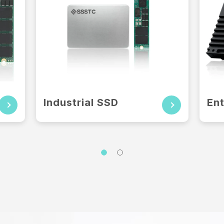
過酷な...
Industrial SSD
En
もっと読む