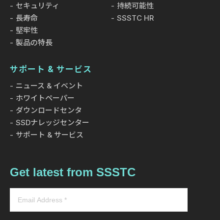
セキュリティ
持続可能性
タセンターの熱課題に対応するため、液浸冷
長寿命
SSSTC HR
却SSDポートフォリオを拡充
This year's showcase will highlight Immersion
堅牢性
Cooling SSD solutions purpose-built for AI data
製品の特長
centers, covering a full lineup of industrial and
enterprise-grade products.
サポート & サービス
ニュース & イベント
ホワイトペーパー
ダウンロードセンタ
SSDナレッジセンター
サポート & サービス
Get latest from SSSTC
製品情報
27 NOV 2025
SSSTCがエンタープライズSSDの新シリーズ