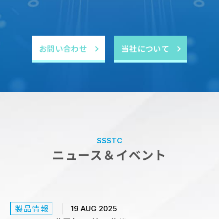
SSSTCがエンタープライズSSDの新シリーズ
「ER4」を発表、業界をリードするランダム
読み書き性能を実現
ER4シリーズは、2.5インチSATA 6 Gb/秒 インターフェ
お問い合わせ
当社について
ースを採用し、ホットスワップに対応。従来の機械式ハー
ドディスク（HDD）と直接置き換えることができるた
め、企業が既存の構造を維持し、コストを抑制しながら、
スムーズにストレージのアップグレードを行うことができ
ます。
SSSTC
ニュース＆イベント
製品情報
19 AUG 2025