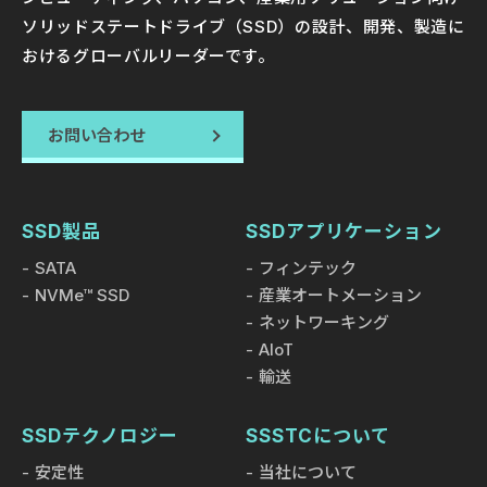
SSDを発売
ソリッドステートドライブ（SSD）の設計、開発、製造に
おけるグローバルリーダーです。
デジタルトランスフォーメーションが不可欠となる中、人
工知能（AI）の継続的な進化とクラウドコンピューティ
ングにおける急速な進歩に伴い、企業のデータ計算とスト
お問い合わせ
レージに対する需要が高まっています。この高まり続ける
需要に応えるため、SSSTC（Kioxiaの子会社）は、世界
で初めてKIOXIAの第6世代BiCS FLASH™ 3Dフラッシュ
メモリを搭載したインダストリアルグレードSSD、CL6
SSD製品
SSDアプリケーション
シリーズを発表しました。
SATA
フィンテック
NVMe™ SSD
産業オートメーション
ネットワーキング
AIoT
輸送
SSDテクノロジー
SSSTCについて
展示会＆イベント
01 JUN 2026
コンピューテックス2026：SSSTC、AIデー
安定性
当社について