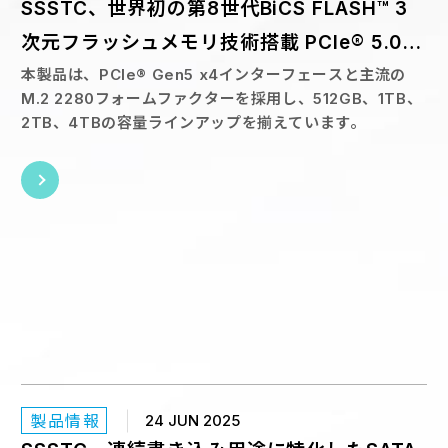
SSSTC、世界初の第8世代BiCS FLASH™ 3
次元フラッシュメモリ技術搭載 PCIe® 5.0対
応産業用M.2 SSD「CA8シリーズ」を発表
本製品は、PCIe® Gen5 x4インターフェースと主流の
M.2 2280フォームファクターを採用し、512GB、1TB、
2TB、4TBの容量ラインアップを揃えています。
製品情報
24 JUN 2025