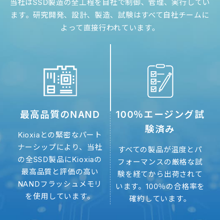
当社はSSD製造の全工程を自社で制御、管理、実行してい
コンピューテックス2026：SSSTC、AIデー
ます。研究開発、設計、製造、試験はすべて自社チームに
タセンターの熱課題に対応するため、液浸冷
よって直接行われています。
却SSDポートフォリオを拡充
This year's showcase will highlight Immersion
Cooling SSD solutions purpose-built for AI data
centers, covering a full lineup of industrial and
enterprise-grade products.
最高品質のNAND
100％エージング試
験済み
Kioxiaとの緊密なパート
ナーシップにより、当社
すべての製品が温度とパ
の全SSD製品にKioxiaの
フォーマンスの厳格な試
最高品質と評価の高い
験を経てから出荷されて
NANDフラッシュメモリ
います。100％の合格率を
を使用しています。
確約しています。
製品情報
27 NOV 2025