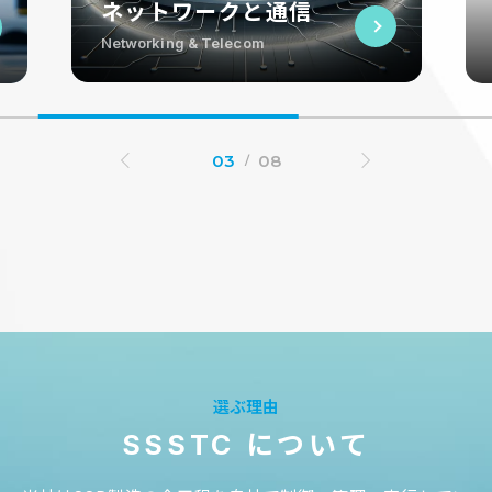
ネットワークと通信
SSSTC、世界初のインダストリアルグレード
Networking & Telecom
SSDを発売
デジタルトランスフォーメーションが不可欠となる中、人
工知能（AI）の継続的な進化とクラウドコンピューティ
ングにおける急速な進歩に伴い、企業のデータ計算とスト
03
08
レージに対する需要が高まっています。この高まり続ける
需要に応えるため、SSSTC（Kioxiaの子会社）は、世界
で初めてKIOXIAの第6世代BiCS FLASH™ 3Dフラッシュ
メモリを搭載したインダストリアルグレードSSD、CL6
シリーズを発表しました。
選ぶ理由
SSSTC について
展示会＆イベント
01 JUN 2026