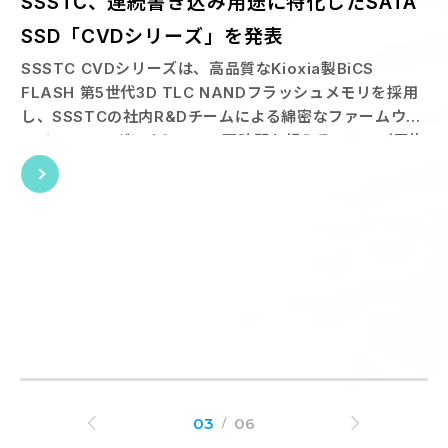
SSSTC、連続書き込み用途に特化したSATA
SSD「CVDシリーズ」を発表
SSSTC CVDシリーズは、高品質なKioxia製BiCS
FLASH 第5世代3D TLC NANDフラッシュメモリを採用
し、SSSTCの社内R&Dチームによる綿密なファームウェ
アチューニングにより、300万時間を超えるMTBF（平均
故障間隔）を実現しています。
製品情報
22 OCT 2024
03
06
SSSTC Gen5 エンタープライズSSDを発