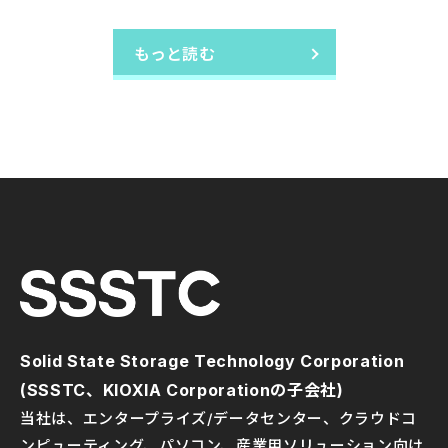
表： AIアプリケーションおよびハイパフォー
もっと読む
マンスコンピューティング市場を狙う
SSSTC（Kioxiaの子会社）は、AI、データセンター、ハ
イパフォーマンスコンピューティング（HPC）分野に焦
点を当てた企業向けアプリケーション向けに特別に設計さ
れたEJ5シリーズPCIe® 5.0 SSDを発表しました。この
SSDは、U.2およびE3.S規格を備えたエンタープライズグ
レードサーバー、堅牢なデバイス、混合使用アプリケーシ
ョンの高負荷ワークロード向けに設計され、優れたパフォ
ーマンスと信頼性を提供します。
Solid State Storage Technology Corporation
(SSSTC、KIOXIA Corporationの子会社)
製品情報
04 SEP 2023
当社は、エンタープライズ/データセンター、クラウドコ
SSSTC、世界初のインダストリアルグレード
ンピューティング、パソコン、産業用ソリューション向け