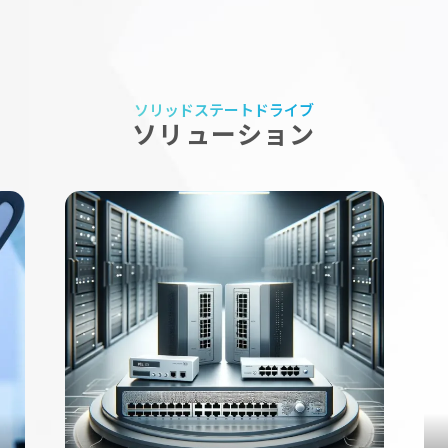
製品情報
22 OCT 2024
SSSTC Gen5 エンタープライズSSDを発
表： AIアプリケーションおよびハイパフォー
マンスコンピューティング市場を狙う
SSSTC（Kioxiaの子会社）は、AI、データセンター、ハ
ソリッドステートドライブ
イパフォーマンスコンピューティング（HPC）分野に焦
ソリューション
点を当てた企業向けアプリケーション向けに特別に設計さ
れたEJ5シリーズPCIe® 5.0 SSDを発表しました。この
SSDは、U.2およびE3.S規格を備えたエンタープライズグ
レードサーバー、堅牢なデバイス、混合使用アプリケーシ
ョンの高負荷ワークロード向けに設計され、優れたパフォ
ーマンスと信頼性を提供します。
製品情報
04 SEP 2023