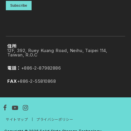
「ER4」を発表、業界をリードするランダム
Subscribe
読み書き性能を実現
ER4シリーズは、2.5インチSATA 6 Gb/秒 インターフェ
ースを採用し、ホットスワップに対応。従来の機械式ハー
ドディスク（HDD）と直接置き換えることができるた
め、企業が既存の構造を維持し、コストを抑制しながら、
スムーズにストレージのアップグレードを行うことができ
住所
ます。
12F, 392, Ruey Kuang Road, Neihu, Taipei 114,
Taiwan, R.O.C
電話：
+886-2-87982886
FAX
+886-2-55810868
製品情報
19 AUG 2025
サイトマップ
｜
プライバシーポリシー
SSSTC、世界初の第8世代BiCS FLASH™ 3