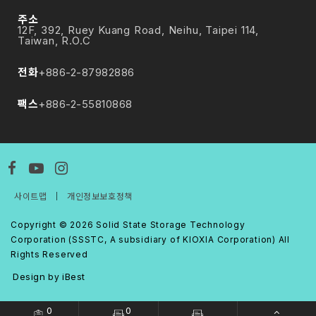
보입니다. 회사는 스마트 공장, 소매, 운송, 네트워킹, 의료, 엔
주소
터테인먼트 등 다양한 애플리케이션에 적합한 스토리지 솔루
12F, 392, Ruey Kuang Road, Neihu, Taipei 114,
Taiwan, R.O.C
션을 전시할 예정입니다. SSSTC는 에지 컴퓨팅의 스토리지
요구 사항을 충족시키기 위해 저지연 및 고내구성을 제공하는
전화
+886-2-87982886
SSD와 극한의 조건을 견딜 수 있도록 설계된 산업용 광범위한
온도 지원 SSD도 선보일 예정입니다.
팩스
+886-2-55810868
사이트맵
｜
개인정보보호정책
전시 & 이벤트
01 JUN 2026
컴퓨텍스 2026: SSSTC, AI 데이터 센터 열 관
Copyright ©
2026
Solid State Storage Technology
Corporation (SSSTC, A subsidiary of KIOXIA Corporation)
All
리 해결을 위한 액침 냉각 SSD 포트폴리오 확대
Rights Reserved
This year's showcase will highlight Immersion
Design
iBest
by
Cooling SSD solutions purpose-built for AI data
centers, covering a full lineup of industrial and
0
0