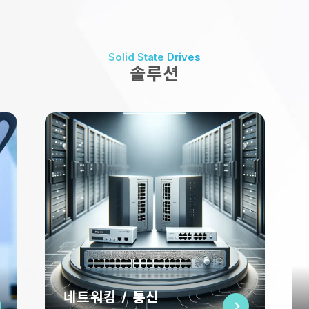
스토리지에 대한 기업의 수요가 증가하고 있습니다. 이러한 증
가하는 수요를 충족시키기 위해 SSSTC(Kioxia의 자회사)는
세계 최초로 KIOXIA의 6세대 BiCS FLASH™ 3D 플래시 메
Solid State Drives
모리를 탑재한 CL6 시리즈의 산업용 SSD를 출시했습니다.
솔루션
전시 & 이벤트
22 MAR 2024
SSSTC SSD, 독일에서 열리는 Embedded
World 2024와 선전에서 열리는 CITE 2024에
네트워킹 / 통신
서 다수의 SSD 신모델 공개
Solid State Storage Technology Corp.(SSSTC)는