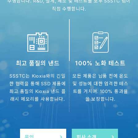
수행합니다. R&D, 설계, 제조 및 테스트를 모두 SSSTC 팀이
Cooling SSD solutions purpose-built for AI data
직접 수행합니다.
centers, covering a full lineup of industrial and
enterprise-grade products.
최고 품질의 낸드
100% 노화 테스트
최
SSSTC는 Kioxia와의 긴밀
모든 제품은 납품 전에 온도
원
한 협력을 통해 SSD 제품에
및 성능에 대한 엄격한 테스
리
최고 품질의 Kioxia 낸드 플
트를 거치며. 100% 통과율
지
래시 메모리를 사용합니다.
을 보장합니다.
24 JUN 2025
SSSTC, 비디오 녹화용 SATA SSD 출시…안정
적이고 지속적인 쓰기 성능 구현
SSSTC CVD 시리즈 SSD는 SSSTC의 내부 R&D 팀에서
문의
회사 소개