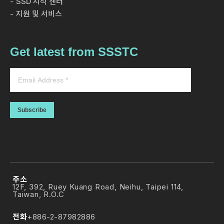
SSD 지식 센터
지원 및 서비스
Get latest from SSSTC
Subscribe
주소
12F, 392, Ruey Kuang Road, Neihu, Taipei 114,
Taiwan, R.O.C
전화
+886-2-87982886