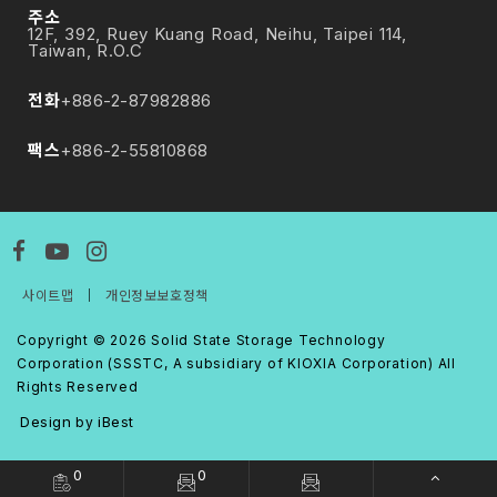
주소
12F, 392, Ruey Kuang Road, Neihu, Taipei 114,
Taiwan, R.O.C
전화
+886-2-87982886
팩스
+886-2-55810868
사이트맵
｜
개인정보보호정책
Copyright ©
2026
Solid State Storage Technology
Corporation (SSSTC, A subsidiary of KIOXIA Corporation)
All
Rights Reserved
Design
iBest
by
0
0