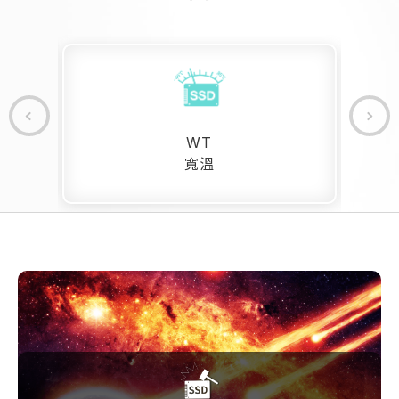
WT
寬溫