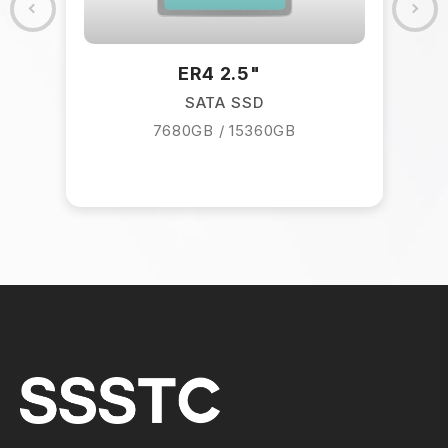
GB
ER4 2.5"
SATA SSD
7680GB / 15360GB
5