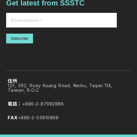
Get latest from SSSTC
Subscribe
住所
12F, 392, Ruey Kuang Road, Neihu, Taipei 114,
Taiwan, R.O.C
電話：
+886-2-87982886
FAX
+886-2-55810868