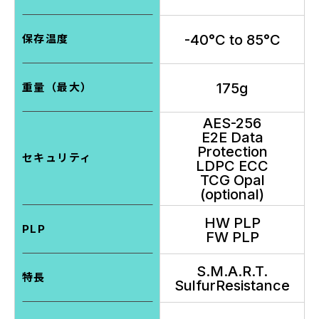
-40°C to 85°C
保存温度
175g
重量（最大）
AES-256
E2E Data
Protection
セキュリティ
LDPC ECC
TCG Opal
(optional)
HW PLP
PLP
FW PLP
S.M.A.R.T.
特長
SulfurResistance