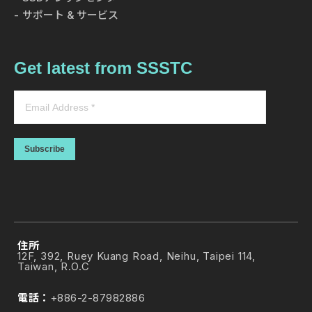
サポート & サービス
Get latest from SSSTC
Subscribe
住所
12F, 392, Ruey Kuang Road, Neihu, Taipei 114,
Taiwan, R.O.C
電話：
+886-2-87982886