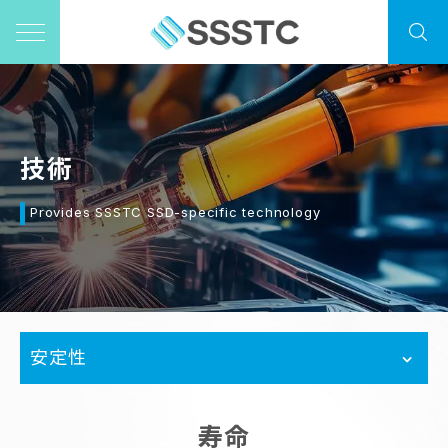
技術
Provides SSSTC SSD-specific technology
安定性
寿命