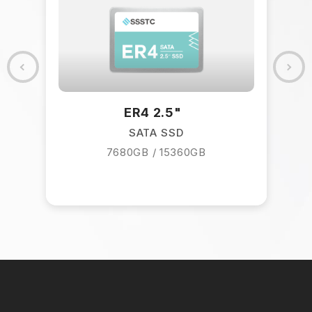
GB
ER4 2.5"
SATA SSD
7680GB / 15360GB
5