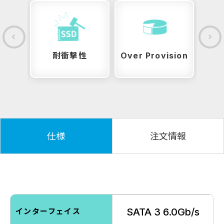
性
耐衝撃性
Over Provision
仕様
注文情報
SATA 3 6.0Gb/s
インターフェイス