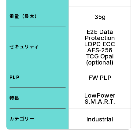
35g
重量（最大）
E2E Data
Protection
LDPC ECC
セキュリティ
AES-256
TCG Opal
(optional)
FW PLP
PLP
LowPower
特長
S.M.A.R.T.
Industrial
カテゴリー