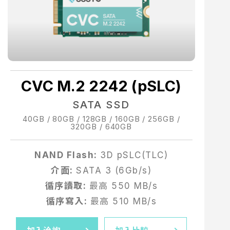
CVC M.2 2242 (pSLC)
SATA SSD
40GB / 80GB / 128GB / 160GB / 256GB /
320GB / 640GB
NAND Flash:
3D pSLC(TLC)
介面:
SATA 3 (6Gb/s)
0
循序讀取:
最高 550 MB/s
循序寫入:
最高 510 MB/s
0