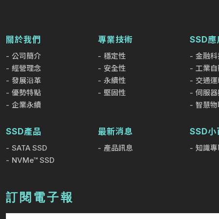
關於我們
專業技術
SSD應
公司簡介
穩定性
金融科
經營理念
安全性
工業自
發展沿革
永續性
交通運
優勢特點
堅固性
伺服器
企業永續
智慧物
SSD產品
最新消息
SSD
SATA SSD
產品訊息
知識專
NVMe™ SSD
訂閱電子報