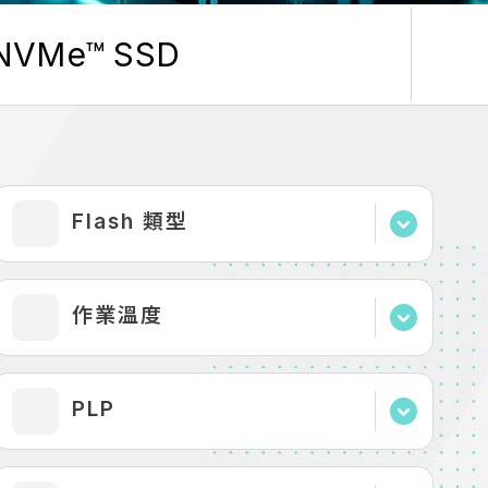
NVMe™ SSD
Flash 類型
3D eTLC
作業溫度
3D TLC
3D TLC(pSLC)
-25°C to 85°C
PLP
-40°C to 85°C
0°C to 70°C