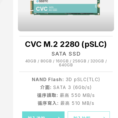
CVC M.2 2280 (pSLC)
SATA SSD
40GB / 80GB / 160GB / 256GB / 320GB /
640GB
NAND Flash:
3D pSLC(TLC)
介面:
SATA 3 (6Gb/s)
循序讀取:
最高 550 MB/s
循序寫入:
最高 510 MB/s