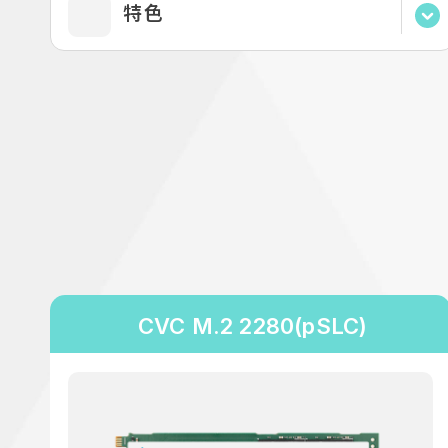
Immersion Cooling
特色
伺服器&雲端
醫療相關
DirectWrite
博弈相關
LowPower
S.M.A.R.T.
SulfurResistance
CVC M.2 2280(pSLC)