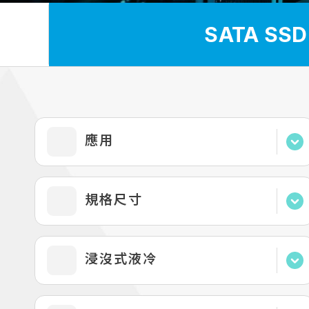
SATA SSD
應用
金融科技
規格尺寸
工業自動化
網路與通訊
2.5"
浸沒式液冷
AIoT
M.2 2242
交通運輸
M.2 2280