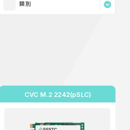
FW PLP
類別
0°C to 85°C
HW PLP
Enterprise
Industrial
CVC M.2 2242(pSLC)