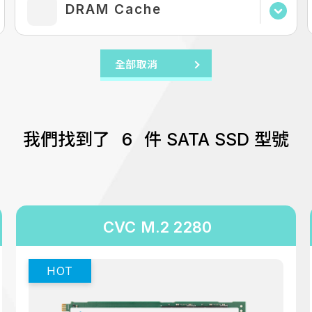
AES-256
DRAM Cache
240 GB
> 1 (3 yrs)
E2E Data Protection
256 GB
> 1 (5 yrs)
LDPC ECC
DRAM-less
全部取消
320 GB
TCG Opal (optional)
With DRAM Cache
480 GB
我們找到了
6
件 SATA SSD 型號
512 GB
640 GB
960 GB
1024 GB
CVC M.2 2280
1920 GB
2048 GB
3840 GB