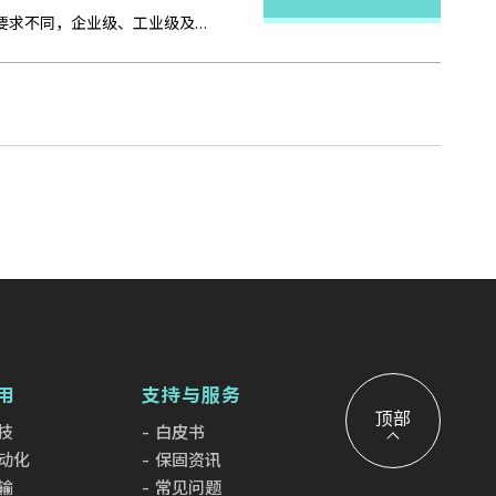
SSD固态硬盘的温度是影响产品可靠性与性能的关键因素，无论是高性能数据中心，还是极端环境中的工业应用，不同应用场景对温度的要求不同，企业级、工业级及消费级SSD在设计上皆有所差异。
用
支持与服务
顶部
技
白皮书
动化
保固资讯
输
常见问题