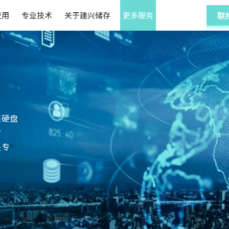
应用
专业技术
关于建兴储存
更多服务
联
态硬盘
势
是专