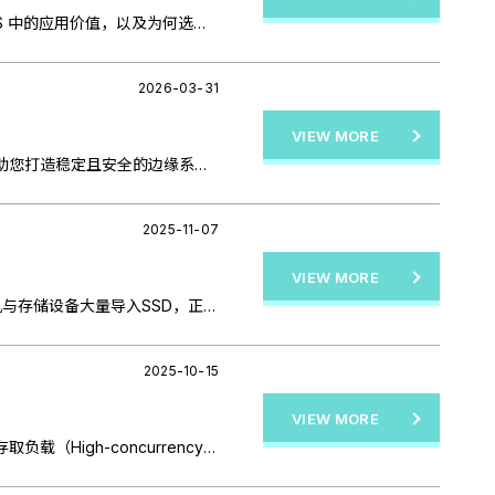
固态硬盘(SSD)因具备低延迟、高吞吐量、快速响应等特性，成为提升NAS整体性能与使用体验的关键组件。本文将深入探讨 SSD 在 NAS 中的应用价值，以及为何选择「企业级 SSD」是提升系统稳定性的关键。
2026-03-31
VIEW MORE
边缘运算对 SSD 的要求极高！本文深入分析环境耐受性、PLP 断电保护与低延迟等 5 大关键需求，并提供 M.2、BGA 等规格选用建议，助您打造稳定且安全的边缘系统。
2025-11-07
VIEW MORE
在数据存储领域，RAID（Redundant Array of Independent Disks）架构被广泛应用于数据保护与性能提升。随着企业服务器、工控主机与存储设备大量导入SSD，正确建立RAID架构、了解各种RAID类型的差异与适用性，成为维持系统稳定与延长SSD寿命的关键。
2025-10-15
VIEW MORE
对服务器与数据中心而言，SSD的选择不能只考虑「速度」，更重要的是长时间运行下的「稳定性」与「可靠性」。特别是在多用户同时存取负载（High-concurrency Workload）或长时间、大量数据持续读写的应用情境中，能否维持一致效能与低延迟，才是评估SSD是否适合服务器应用的关键。