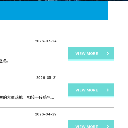
2026-07-24
VIEW MORE
型重点。
2026-05-21
VIEW MORE
浸没式液冷(Immersion Cooling)利用液体高效导热特性进行散热。由于液体的导热效率远高于空气,因此能快速带走高热密度 AI 计算所产生的大量热能。相较于传统气冷架构,浸没式液冷初期建置价格较高，但具备最佳的散热效果
2026-04-29
VIEW MORE