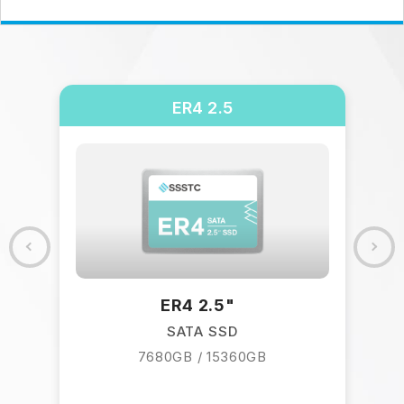
ER4 2.5
GB
ER4 2.5"
SATA SSD
7680GB / 15360GB