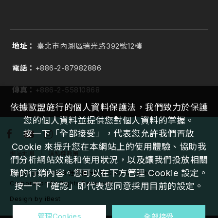
地址：
臺北市內湖區瑞光路392號12樓
電話：
+886-2-87982886
傳真：
+886-2-55810868
依據歐盟施行的個人資料保護法，我們致力於保護
您的個人資料並提供您對個人資料的掌握。
按一下「全部接受」，代表您允許我們置放
Cookie 來提升您在本網站上的使用體驗、協助我
網站地圖
｜
隱私權政策
們分析網站效能和使用狀況，以及讓我們投放相關
聯的行銷內容。您可以在下方管理 Cookie 設定。
Copyright ©
2026
建興儲存科技 SSSTC Technology
Corporation
All Rights Reserved
按一下「確認」即代表您同意採用目前的設定。
Design
by
iBest
全部接受
管理Cookies