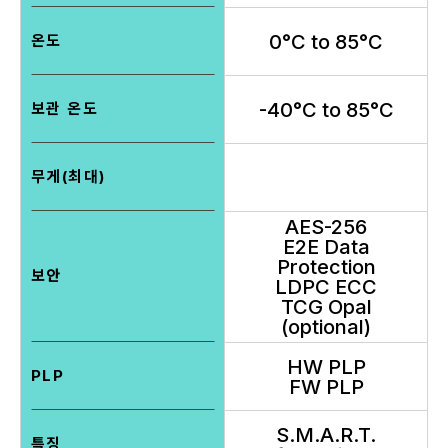
0°C to 85°C
온도
-40°C to 85°C
보관 온도
무게(최대)
AES-256
E2E Data
Protection
보안
LDPC ECC
TCG Opal
(optional)
HW PLP
PLP
FW PLP
S.M.A.R.T.
특징