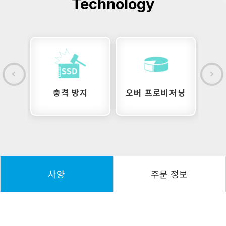
Technology
지
충격 방지
오버 프로비저닝
ES
사양
주문 정보