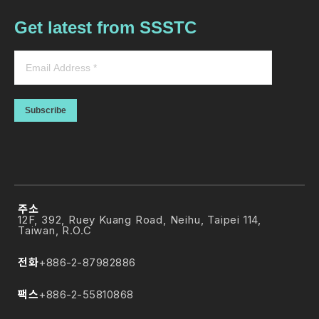
Get latest from SSSTC
Subscribe
주소
12F, 392, Ruey Kuang Road, Neihu, Taipei 114,
Taiwan, R.O.C
전화
+886-2-87982886
팩스
+886-2-55810868