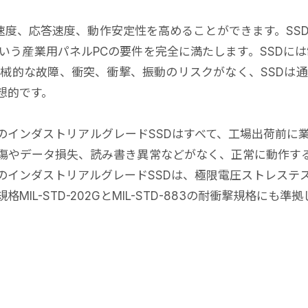
動速度、応答速度、動作安定性を高めることができます。S
う産業用パネルPCの要件を完全に満たします。SSDには
械的な故障、衝突、衝撃、振動のリスクがなく、SSDは
想的です。
gy CorporationのインダストリアルグレードSSDはすべて
傷やデータ損失、読み書き異常などがなく、正常に動作す
のインダストリアルグレードSSDは、極限電圧ストレステ
格MIL-STD-202GとMIL-STD-883の耐衝撃規格にも準