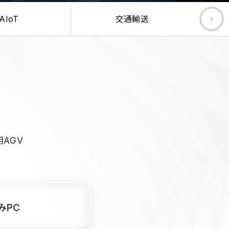
AIoT
交通輸送
サ
AGV
みPC