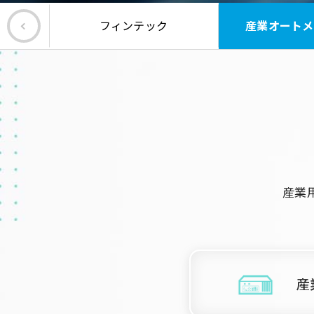
ング
フィンテック
産業オートメ
産業
産