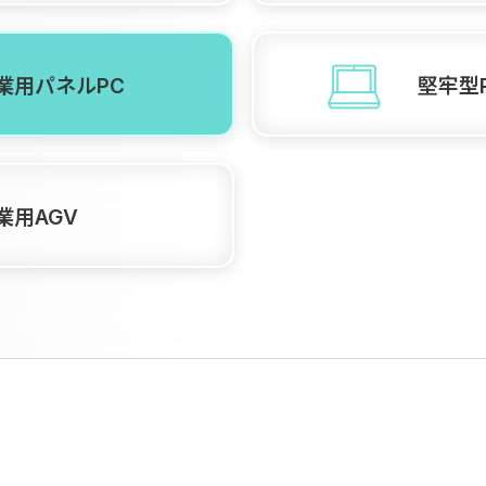
業用パネルPC
堅牢型
業用AGV