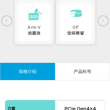
Anti-V
OP
抗震动
空间预留
25
规格介绍
产品料号
PCIe Gen4x4
介面