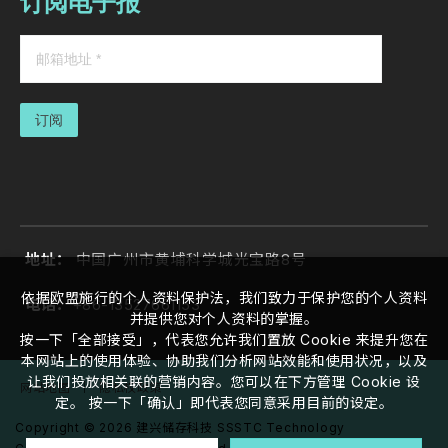
订阅电子报
订阅
地址：
中国广州市黄埔科学城光宝路8号
依据欧盟施行的个人资料保护法，我们致力于保护您的个人资料
电话：
+86-13527661153
并提供您对个人资料的掌握。
按一下「全部接受」，代表您允许我们置放 Cookie 来提升您在
本网站上的使用体验、协助我们分析网站效能和使用状况，以及
让我们投放相关联的营销内容。您可以在下方管理 Cookie 设
网站地图
｜
隐私权政策
定。 按一下「确认」即代表您同意采用目前的设定。
Copyright ©
2026
建兴储存科技 SSSTC Technology