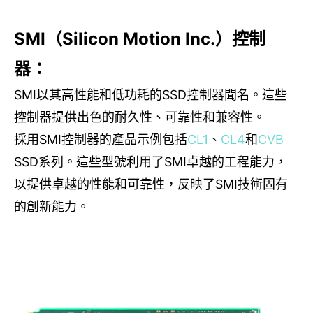
SMI
（
Silicon
Motion Inc.
）控制
器：
SMI
以其高性能和
低功耗
的
SSD
控制器聞名。這些
控制器提供出色的耐久性、可靠性
和兼容性
。
採用
SMI
控制器的產品示例包括
CL1
、
CL4
和
CVB
SSD
系列。這些型號利用了
SMI
卓越的工程能力，
以提供卓越的性能和可靠性，反映了
SMI
技術固有
的創新能力。