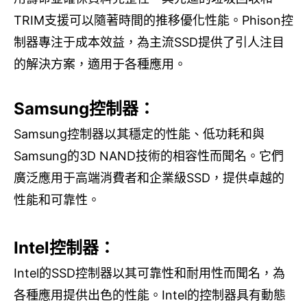
TRIM
支援可以隨著時間的推移優化性能。
Phison
控
制器專注
于
成本效益，為主流
SSD
提供了引人注目
的解決方案，適用
于
各種應用。
S
amsung
控制器：
S
amsung
控制器以其穩定的性能、
低功耗和
與
S
amsung
的
3D NAND
技術的相容性而聞名。它們
廣泛應用
于高端
消費者和企業級
SSD
，提供卓越的
性能和可靠性。
Intel
控制器：
Intel
的
SSD
控制器以其可靠性和耐用性而聞名，為
各種應用提供出色的性能。
Intel
的控制器具有動態