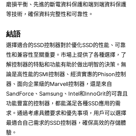
磨損平衡、先進的斷電資料保護和端到端資料保護
等技術，確保資料完整性和可靠性。
結語
選擇適合的
SSD
控制器對於優化
SSD
的性能、可靠
性
和兼容性
至關重要。市場上提供了各種選擇，了
解控制器的特點和功能有助於做出明智的決策。無
論是高性能的
SMI
控制器、經濟實惠的
Phison
控制
器、面向企業級的
Marvell
控制器，還是來自
SandForce
、
S
amsung
、
Intel
和
InnoGrit
的可靠且
功能豐富的控制器，都能滿足各種
SSD
應用的需
求。通過考慮具體要求和優先事項，用戶可以選擇
最適合自己需求的
SSD
控制器，確保高效的存儲體
驗。