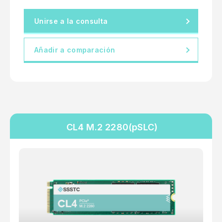
Unirse a la consulta
Añadir a comparación
CL4 M.2 2280(pSLC)