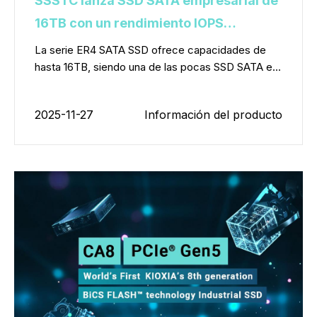
SSSTC lanza SSD SATA empresarial de
16TB con un rendimiento IOPS
revolucionario
La serie ER4 SATA SSD ofrece capacidades de
hasta 16TB, siendo una de las pocas SSD SATA e...
2025-11-27
Información del producto