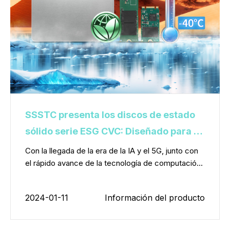
SSSTC presenta los discos de estado
sólido serie ESG CVC: Diseñado para un
rendimiento excepcional en amplias
Con la llegada de la era de la IA y el 5G, junto con
el rápido avance de la tecnología de computació...
temperaturas de -40°C a 85°C
2024-01-11
Información del producto