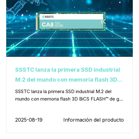
SSSTC lanza la primera SSD industrial
M.2 del mundo con memoria flash 3D
BiCS FLASH™ de generación 8 de
SSSTC lanza la primera SSD industrial M.2 del
mundo con memoria flash 3D BiCS FLASH™ de g...
KIOXIA y una interfaz PCIe® 5.0
2025-08-19
Información del producto