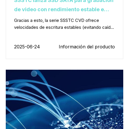
SSSTC lanza SSD SATA para grabación
de video con rendimiento estable e
ininterrumpido
Gracias a esto, la serie SSSTC CVD ofrece
velocidades de escritura estables (evitando caíd...
2025-06-24
Información del producto