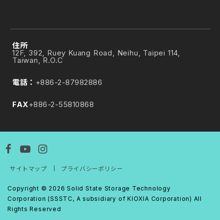
住所
12F, 392, Ruey Kuang Road, Neihu, Taipei 114,
Taiwan, R.O.C
電話：
+886-2-87982886
FAX
+886-2-55810868
サイトマップ
｜
プライバシーポリシー
Copyright ©
2026
Solid State Storage Technology
Corporation (SSSTC, A subsidiary of KIOXIA Corporation)
All
Rights Reserved