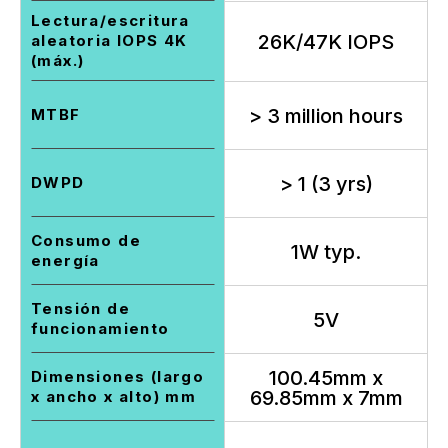
Lectura/escritura
26K/47K IOPS
aleatoria IOPS 4K
(máx.)
> 3 million hours
MTBF
> 1 (3 yrs)
DWPD
Consumo de
1W typ.
energía
Tensión de
5V
funcionamiento
100.45mm x
Dimensiones (largo
69.85mm x 7mm
x ancho x alto) mm