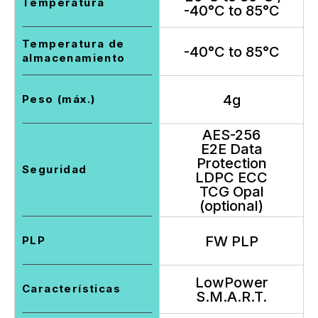
Temperatura
-40°C to 85°C
Temperatura de
-40°C to 85°C
almacenamiento
4g
Peso (máx.)
AES-256
E2E Data
Protection
Seguridad
LDPC ECC
TCG Opal
(optional)
FW PLP
PLP
LowPower
Características
S.M.A.R.T.