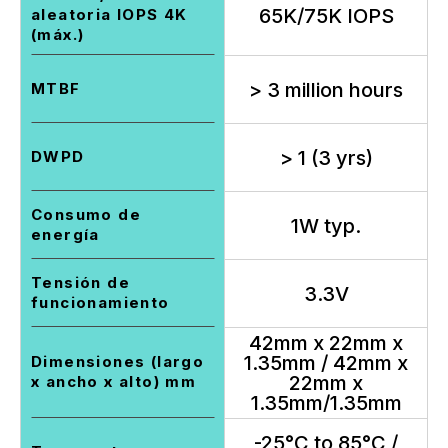
65K/75K IOPS
aleatoria IOPS 4K
(máx.)
> 3 million hours
MTBF
> 1 (3 yrs)
DWPD
Consumo de
1W typ.
energía
Tensión de
3.3V
funcionamiento
42mm x 22mm x
1.35mm / 42mm x
Dimensiones (largo
22mm x
x ancho x alto) mm
1.35mm/1.35mm
-25°C to 85°C /