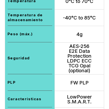
0°C to 70°C
Temperatura
Temperatura de
-40°C to 85°C
almacenamiento
4g
Peso (máx.)
AES-256
E2E Data
Protection
Seguridad
LDPC ECC
TCG Opal
(optional)
FW PLP
PLP
LowPower
Características
S.M.A.R.T.