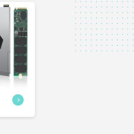
D
D 固態硬
求，高速且
方案