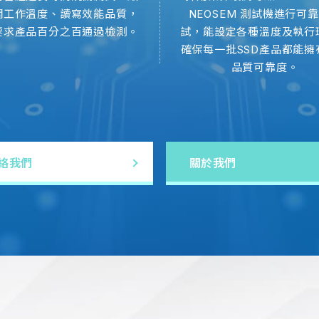
關工作溫度、讀寫效能品質，
NEOSEM 測試機進行可
建興儲存科技(鎧俠子公司，鎧俠前身為東芝記憶
要求產品百分之百通過檢測。
試，能設定各種溫度及執行
固的SSD產品 - ER3系列企業級SATA SS
確保每一批SSD產品都能擁
嚴苛要求而誕生的企業級SSD(enterprise
品質可靠度。
工作負載和大量寫入操作，並支援伺服器直接液
展覽活動
03 AUG 2026
建興儲存科技2026 FMW展示SSD
絡我們
關於我們
建興儲存科技（SSSTC）將於 8 月 26 日參展中國武
2026（2026 FMW），展出全系列企業級與工業
訓練、AI 推理以及 Edge AI 等多元應用，展
的佈局，為快速成長的 AI 市場提供兼具高性
展覽活動
11 MAY 2026