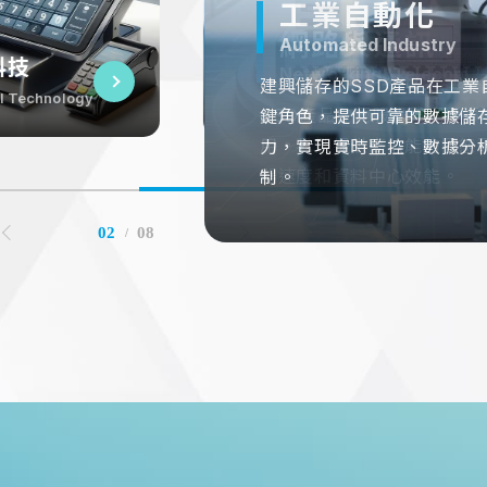
工業自動化
AIoT
在博弈相關領域中，使用SS
網路與通訊
金融科技
交通運輸
伺服器&雲端
醫療相關
Automated Industry
Smart Internet
遊戲加載速度和實時數據處
網路與通訊
業自動化
網
工業自動化
Networking&Telecom
Financial Technology
Transportation
Server & Cloud
Healthcare
建興儲存的SSD產品在工業
我們的SSD不僅提供高速讀
遲，確保更流暢的遊戲體驗
Networking&Telecom
mated Industry
Netwo
hnology
Automated Industry
SSD產品在伺服器與網通領
透過建興儲存的高效SSD，
鍵角色，提供可靠的數據儲
耐用性和遠距離操作的特點，
固態硬碟是交通運輸業的關
使用SSD的伺服器和雲端服
醫療設備使用SSD可提高數
平台，SSD提供快速的數據
用。我們提供高效能的固態
理和業務運營，確保金融交
力，實現實時監控、數據分
可靠運行和數據儲存，從而
效能和可靠的數據儲存，用
的數據存取速度、更高的效
強可靠性，降低能耗，從而
高同時在線用戶量，增強數
器速度和資料中心效能。
安全性。
制。
智慧家居和工業自動化等領
統、智慧交通管理和車輛導
並提升系統的整體可靠性和
率和質量。
從而提高用戶滿意度和系統
03
08