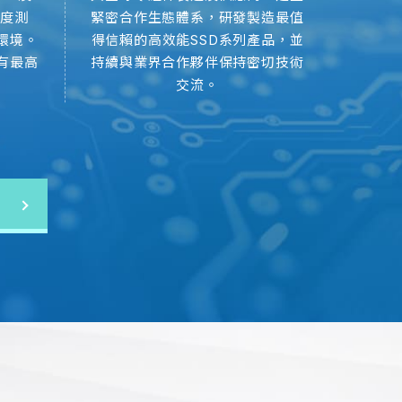
靠度測
緊密合作生態體系，研發製造最值
力，能
體)推出全球第一款支援浸没式冷卻5年保
環境。
得信賴的高效能SSD系列產品，並
設計解
D。ER3系列是專為滿足現今大規模資料中心的
有最高
持續與業界合作夥伴保持密切技術
支援，
 SSD)，具有高可靠性和高耐用度，可以應對高
交流。
體冷卻技術。
企業級存儲解決方案
漢 Flash Memory World
級 SSD 產品線，聚焦 AI 資料中心、AI
現SSSTC在 AI 基礎建設存儲領域的全方位
能、高可靠度與高耐用性的存儲解決方案。
建興儲存Computex 2026擴大浸沒式冷卻SSD佈局 應對AI資料中心散熱