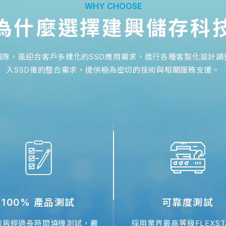
WHY CHOOSE
為什麼選擇建興儲存科
團隊，能迎合客戶多樣化的SSD應用需求，進行各種客製化設計調
入SSD後的整合需求，提供極為密切的技術與相關服務支援。
產品訊息
04 SEP 2023
建興儲存科技推出全球首款工業級CL6
建興儲存科技（鎧俠子公司）憑藉對市場需求的精
第六代BiCS FLASH™ 3D快閃記憶體的CL6系
100% 產品測試
可靠度測試
產品訊息
07 AUG 2023
前皆經過長時間燒機測試，嚴
採用業界最高等級FLEXST
ER3系列全球首款浸没式液冷企業級S