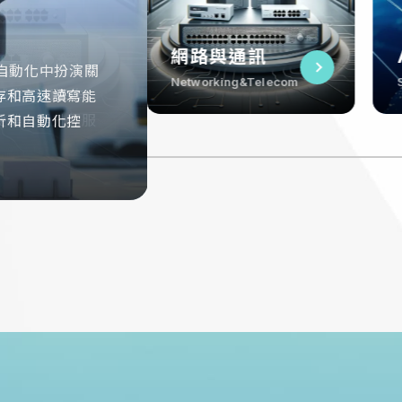
D可以顯著提升
理能力，減少延
AIoT
交通運輸
路與通訊
AIoT
自動化中扮演關
寫能力，還具有
。對於在線博弈
Smart Internet
Transportation
rking&Telecom
Smart Internet
域發揮關鍵作
實現無縫數據處
存和高速讀寫能
支持IoT設備
鍵元件，提供高
務能夠提供更快
據讀寫速度，增
讀寫能力，支持
硬碟，提升伺服
易的迅速執行和
析和自動化控
實現智慧城市、
於交通監控系
能、降低能耗，
提升醫療服務效
據庫操作效率，
域的創新應用。
航。
穩定性
的整體性能。