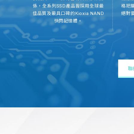
造SSD
係，全系列SSD產品皆採用全球最
格把
地技術
佳品質及最具口碑的Kioxia NAND
絕對
產品整合
快閃記憶體。
聯