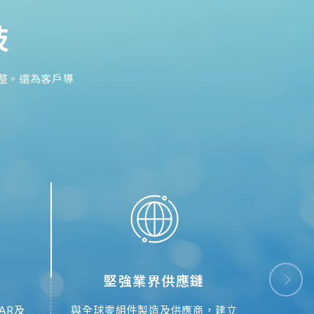
0
技
整。還為客戶導
系列工業級SSD
準洞察，正式推出全球首款搭載KIOXIA
列工業級SSD。
堅強業界供應鏈
AR及
與全球零組件製造及供應商，建立
擁有
SD 建興儲存科技鎖定AI運算資料中心